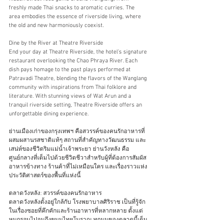
freshly made Thai snacks to aromatic curries. The 
area embodies the essence of riverside living, where 
the old and new harmoniously coexist.  
Dine by the River at Theatre Riverside 
End your day at Theatre Riverside, the hotel’s signature 
restaurant overlooking the Chao Phraya River. Each 
dish pays homage to the past plays performed at 
Patravadi Theatre, blending the flavors of the Wanglang 
community with inspirations from Thai folklore and 
literature. With stunning views of Wat Arun and a 
tranquil riverside setting, Theatre Riverside offers an 
unforgettable dining experience. 
ย่านเมืองเก่าของกรุงเทพฯ คือสวรรค์ของคนรักอาหารที่
ผสมผสานรสชาติแท้ๆ สถานที่สำคัญทางวัฒนธรรม และ
เสน่ห์ของชีวิตริมแม่น้ำเจ้าพระยา ย่านวังหลัง คือ
ศูนย์กลางที่เต็มไปด้วยชีวิตชีวาสำหรับผู้ที่ต้องการสัมผัส 
อาหารข้างทาง ร้านค้าที่ไม่เหมือนใคร และเรื่องราวแห่ง
ประวัติศาสตร์ของพื้นที่แห่งนี้ 
ตลาดวังหลัง: สวรรค์ของคนรักอาหาร 
ตลาดวังหลังตั้งอยู่ใกล้กับ โรงพยาบาลศิริราช เป็นที่รู้จัก
ในเรื่องซอยที่คึกคักและร้านอาหารที่หลากหลาย ตั้งแต่
หมูกรอบไปจนถึงขนมไทยโบราณ ทุกมุมของตลาดนี้เต็ม