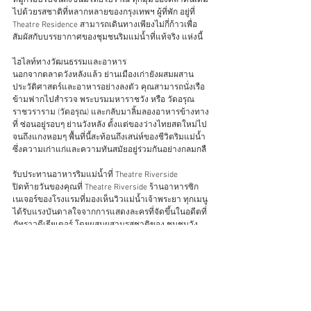
ไปด้วยรสชาติที่หลากหลายของกรุงเทพฯ ผู้ที่พัก อยู่ที่ 
Theatre Residence สามารถเดินทางเพียงไม่กี่ก้าวเพื่อ
สัมผัสกับบรรยากาศของชุมชนริมแม่น้ำที่แท้จริง แห่งนี้ 
ไฮไลท์ทางวัฒนธรรมและอาหาร 
นอกจากตลาดวังหลังแล้ว ย่านเมืองเก่ายังผสมผสาน
ประวัติศาสตร์และอาหารอย่างลงตัว คุณสามารถนั่งเรือ 
ข้ามฟากไปสำรวจ พระบรมมหาราชวัง หรือ วัดอรุณ
ราชวราราม (วัดอรุณ) และกลับมาลิ้มลองอาหารข้างทาง
ที่ ซ่อนอยู่รอบๆ ย่านวังหลัง ตั้งแต่ของว่างไทยสดใหม่ไป
จนถึงแกงหอมๆ พื้นที่นี้สะท้อนถึงเสน่ห์ของชีวิตริมแม่น้ำ 
ซึ่งความเก่าแก่และความทันสมัยอยู่ร่วมกันอย่างกลมกลื
รับประทานอาหารริมแม่น้ำที่ Theatre Riverside 
ปิดท้ายวันของคุณที่ Theatre Riverside ร้านอาหารซิก
เนเจอร์ของโรงแรมที่มองเห็นวิวแม่น้ำเจ้าพระยา ทุกเมนู 
ได้รับแรงบันดาลใจจากการแสดงละครที่จัดขึ้นในอดีตที่ 
ภัทราวดีเธียเตอร์ โดยผสมผสานรสชาติของ ชุมชนวัง 
หลัง กับแรงบันดาลใจจากนิทานพื้นบ้านและวรรณคดี
ไทย พร้อมวิวที่งดงามของ วัดอรุณ และบรรยากาศริม 
แม่น้ำที่สงบ Theatre Riverside มอบประสบการณ์การรับ
ประทานอาหารที่คุณจะไม่มีวันลืม 