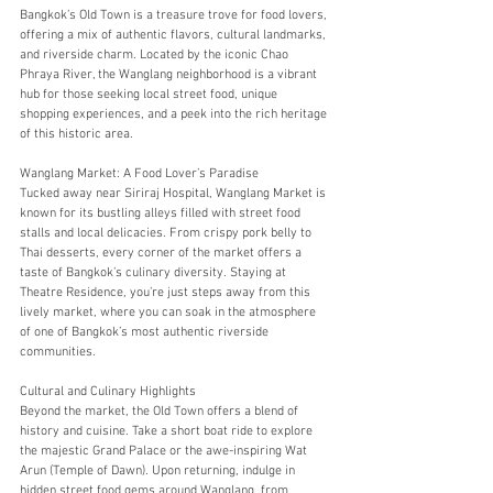
Bangkok’s Old Town is a treasure trove for food lovers, 
offering a mix of authentic flavors, cultural landmarks, 
and riverside charm. Located by the iconic Chao 
Phraya River, the Wanglang neighborhood is a vibrant 
hub for those seeking local street food, unique 
shopping experiences, and a peek into the rich heritage 
of this historic area. 
Wanglang Market: A Food Lover’s Paradise 
Tucked away near Siriraj Hospital, Wanglang Market is 
known for its bustling alleys filled with street food 
stalls and local delicacies. From crispy pork belly to 
Thai desserts, every corner of the market offers a 
taste of Bangkok’s culinary diversity. Staying at 
Theatre Residence, you’re just steps away from this 
lively market, where you can soak in the atmosphere 
of one of Bangkok’s most authentic riverside 
communities. 
Cultural and Culinary Highlights
Beyond the market, the Old Town offers a blend of 
history and cuisine. Take a short boat ride to explore 
the majestic Grand Palace or the awe-inspiring Wat 
Arun (Temple of Dawn). Upon returning, indulge in 
hidden street food gems around Wanglang, from 