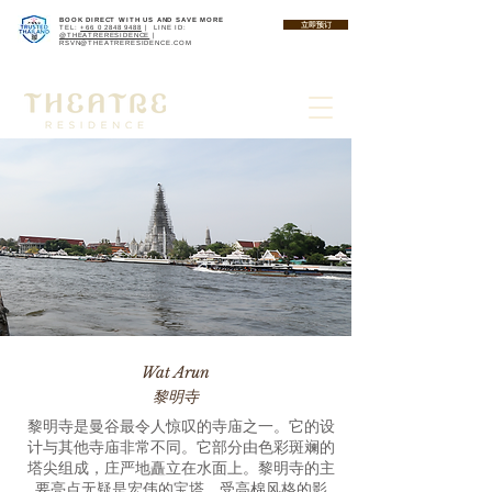
BOOK DIRECT WITH US AND SAVE MORE
立即预订
TEL:
+66 0 2848 9488
| LINE ID:
@THEATRERESIDENCE
|
RSVN@THEATRERESIDENCE.COM
Wat Arun
黎明寺
黎明寺是曼谷最令人惊叹的寺庙之一。它的设
计与其他寺庙非常不同。它部分由色彩斑斓的
塔尖组成，庄严地矗立在水面上。黎明寺的主
要亮点无疑是宏伟的宝塔。受高棉风格的影