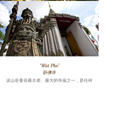
“Wat Pho"
卧佛寺
这山谷曼谷最古老、最大的寺庙之一，是任何
首次来访曼谷的游客必去之地。卧佛寺位于大
皇宫南侧。由拉玛一世在近200年前建造，内
藏有46米长、15米高的巨大镀金躺佛。卧佛寺
也被认为是按摩的领先学校，所以这是一个享
受传统泰式按摩的好地方。
前往方式：乘坐渡船到达Tha Tien码头。然后
穿过市场，沿着短街走。" 卧佛寺就在交叉口
对面，靠右侧。