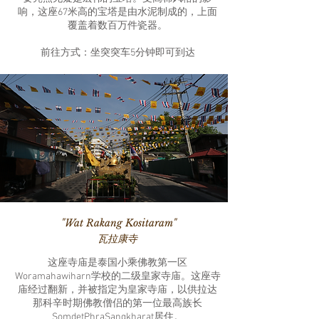
响，这座67米高的宝塔是由水泥制成的，上面
覆盖着数百万件瓷器。
前往方式：坐突突车5分钟即可到达
"Wat Rakang Kositaram"
瓦拉康寺
这座寺庙是泰国小乘佛教第一区
Woramahawiharn学校的二级皇家寺庙。这座寺
庙经过翻新，并被指定为皇家寺庙，以供拉达
那科辛时期佛教僧侣的第一位最高族长
SomdetPhraSangkharat居住。