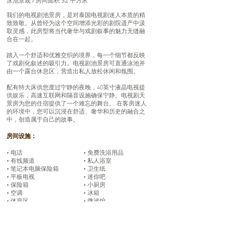
泳池景观 / 房间面积 32 平方米
我们的电视剧池景房，是对泰国电视剧迷人本质的精
致致敬。从曾经为这个空间增添光彩的剧院遗产中汲
取灵感，此房型将当代奢华与戏剧叙事的魅力无缝融
合在一起。
踏入一个舒适和优雅交织的境界，每一个细节都反映
了戏剧化叙述的吸引力。电视剧池景房可直通泳池并
由一个露台休息区，营造出私人放松休闲和氛围。
配有特大床供您度过宁静的夜晚，40英寸液晶电视提
供娱乐，高速互联网和隔音设施确保宁静。电视剧天
景房为您的住宿提供了一个难忘的舞台。 在客房迷人
的环境中，您可以沉浸在舒适、奢华和历史的融合之
中，创造属于自己的故事。
房间设施：
• 电话
• 免费洗浴用品
• 有线频道
• 私人浴室
• 笔记本电脑保险箱
• 卫生纸
• 平板电视
• 迷你吧
• 保险箱
• 小厨房
• 空调
• 冰箱
• 休息区
• 微波炉
• 隔音设施
• 厨具
• 瓷砖/大理石地板
• 毛巾