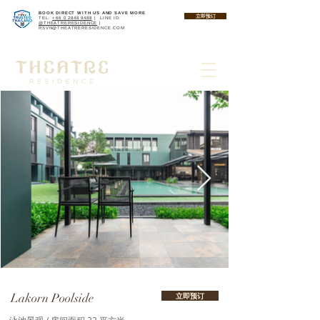
BOOK DIRECT WITH US AND SAVE MORE
立即预订
TEL:
+66 0 2848 9488
| LINE ID:
@THEATRERESIDENCE
|
RSVN@THEATRERESIDENCE.COM
Lakorn Poolside
立即预订